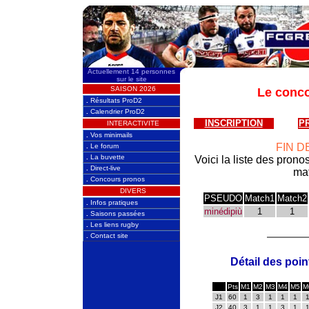
Actuellement 14 personnes
sur le site
SAISON 2026
Le conco
.
Résultats ProD2
.
Calendrier ProD2
INSCRIPTION
P
INTERACTIVITE
.
Vos minimails
FIN 
.
Le forum
.
La buvette
Voici la liste des prono
.
Direct-live
mat
.
Concours pronos
DIVERS
PSEUDO
Match1
Match2
.
Infos pratiques
minédipiù
1
1
.
Saisons passées
.
Les liens rugby
.
Contact site
Détail des poin
Pts
M1
M2
M3
M4
M5
M
J1
60
1
3
1
1
1
J2
40
3
1
1
3
1