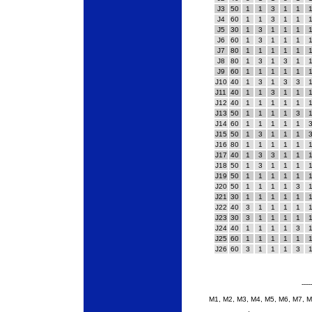
J3
50
1
1
3
1
1
J4
60
1
1
3
1
1
J5
30
1
3
1
1
1
J6
60
1
3
1
1
1
J7
80
1
1
1
1
1
J8
80
1
3
1
3
1
J9
60
1
1
1
1
1
J10
40
1
3
1
3
3
J11
40
1
1
3
1
1
J12
40
1
1
1
1
1
J13
50
1
1
1
1
3
J14
60
1
1
1
1
1
J15
50
1
3
1
1
1
J16
80
1
1
1
1
1
J17
40
1
3
3
1
1
J18
50
1
3
1
1
1
J19
50
1
1
1
1
1
J20
50
1
1
1
1
3
J21
30
1
1
1
1
1
J22
40
3
1
1
1
1
J23
30
3
1
1
1
1
J24
40
1
1
1
1
3
J25
60
1
1
1
1
1
J26
60
3
1
1
1
3
---
M1, M2, M3, M4, M5, M6, M7, M8: