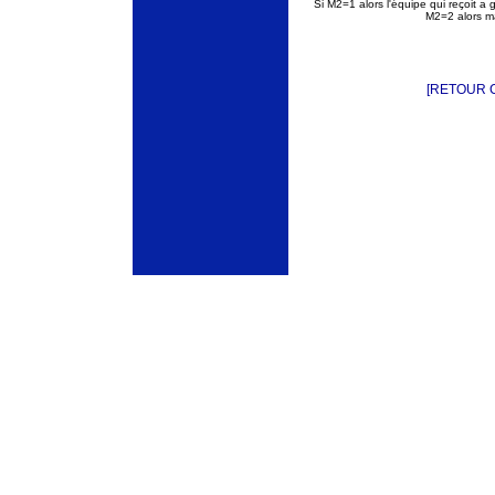
Si M2=1 alors l'équipe qui reçoit a
M2=2 alors ma
[RETOUR 