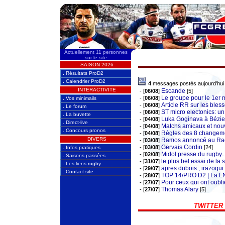
Actuellement 11 personnes
sur le site
SAISON 2026
.
Résultats ProD2
.
Calendrier ProD2
4
messages postés aujourd'hui
INTERACTIVITE
Escande
- [
06/08
]
[5]
Le groupe pour le 1er 
- [
06/08
]
.
Vos minimails
Article RR sur les bles
- [
06/08
]
.
Le forum
ST micro electonics: un
- [
06/08
]
.
La buvette
Luka Goginava à Bézie
- [
04/08
]
.
Direct-live
Matchs amicaux et nouv
- [
04/08
]
.
Concours pronos
Règles des 8 changem
- [
04/08
]
DIVERS
Ramos annoncé au Ra
- [
03/08
]
Gervais Cordin
- [
03/08
]
[24]
.
Infos pratiques
Midol presse du rugby..
- [
02/08
]
.
Saisons passées
le plus bel essai de la
- [
31/07
]
.
Les liens rugby
apres dubois , irazoqui
- [
29/07
]
.
Contact site
TOP 14/PRO D2 | La LN
- [
28/07
]
Pour ceux qui ont oubli
- [
27/07
]
Thomas Alary
- [
27/07
]
[5]
TWITTER